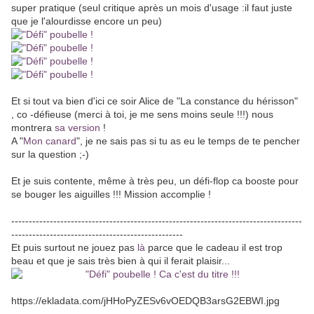
super pratique (seul critique après un mois d'usage :il faut juste
que je l'alourdisse encore un peu)
Et si tout va bien d'ici ce soir Alice de "La constance du hérisson"
, co -défieuse (merci à toi, je me sens moins seule !!!) nous
montrera
sa version
!
A "
Mon canard
", je ne sais pas si tu as eu le temps de te pencher
sur la question ;-)
Et je suis contente, même à très peu, un défi-flop ca booste pour
se bouger les aiguilles !!! Mission accomplie !
-----------------------------------------------------------------------------------
-------------------------------------------------
Et puis surtout ne jouez pas
là
parce que le cadeau il est trop
beau et que je sais très bien à qui il ferait plaisir...
https://ekladata.com/jHHoPyZESv6vOEDQB3arsG2EBWI.jpg