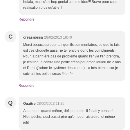
holala, mais c'est trop génial comme idée!!! Bravo pour cette
réalisation plus qu'utile!!!
Répondre
C
creasnossa
28/02/2013 18:40
Merci beaucoup pour tes gentils commentaires, ce que tu fais
est très chouette aussi, je te renvoie donc les compliments.
Pour la bannière pas de problème quand l'envie t'en prendra,
je les troque contre une petite créas pour mon loulou de 2 ans
et Demi (j'adore le système des troque)....a très bientot car je
suivrais tes belles créas !!<br />
Répondre
Q
Quattre
28/02/2013 11:25
Aaaah oui, quand même, défi poubelle, il fallait y penser!
N'empêche, c'est pas si pire qu'on pourrait croire, et même
joli!