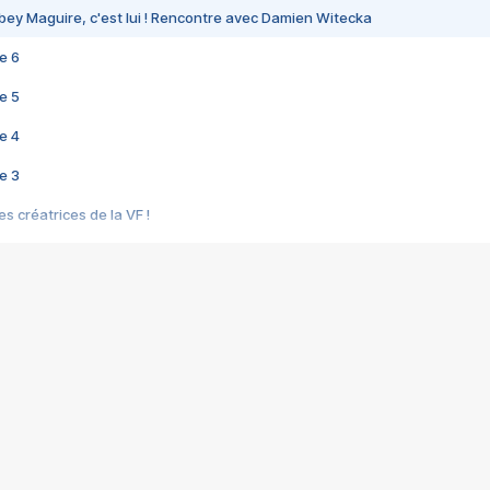
bey Maguire, c'est lui ! Rencontre avec Damien Witecka
e 6
e 5
e 4
e 3
s créatrices de la VF !
e 2
e 1
e Mektoub My Love arrive enfin ! Rencontre avec Shaïn Boumedine et Sal
i : après Toni en famille
elle réalise le bouleversant Dites lui que je l'aime
ais ! Rencontre autour de Vie privée de Rebecca Zlotowski