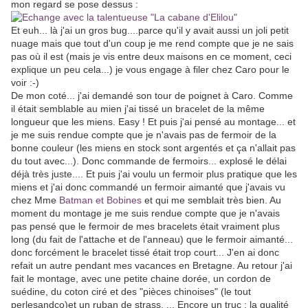
mon regard se pose dessus :
Et euh... là j'ai un gros bug....parce qu'il y avait aussi un joli petit
nuage mais que tout d'un coup je me rend compte que je ne sais
pas où il est (mais je vis entre deux maisons en ce moment, ceci
explique un peu cela...) je vous engage à filer chez Caro pour le
voir :-)
De mon coté... j'ai demandé son tour de poignet à Caro. Comme
il était semblable au mien j'ai tissé un bracelet de la même
longueur que les miens. Easy ! Et puis j'ai pensé au montage... et
je me suis rendue compte que je n'avais pas de fermoir de la
bonne couleur (les miens en stock sont argentés et ça n'allait pas
du tout avec...). Donc commande de fermoirs... explosé le délai
déjà très juste.... Et puis j'ai voulu un fermoir plus pratique que les
miens et j'ai donc commandé un fermoir aimanté que j'avais vu
chez Mme
Batman et Bobines
et qui me semblait très bien. Au
moment du montage je me suis rendue compte que je n'avais
pas pensé que le fermoir de mes bracelets était vraiment plus
long (du fait de l'attache et de l'anneau) que le fermoir aimanté...
donc forcément le bracelet tissé était trop court... J'en ai donc
refait un autre pendant mes vacances en Bretagne. Au retour j'ai
fait le montage, avec une petite chaine dorée, un cordon de
suédine, du coton ciré et des "pièces chinoises" (le tout
perlesandco)et un ruban de strass. ... Encore un truc : la qualité