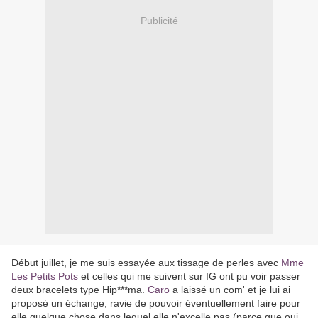
Publicité
Début juillet, je me suis essayée aux tissage de perles avec
Mme
Les Petits Pots
et celles qui me suivent sur IG ont pu voir passer
deux bracelets type Hip***ma.
Caro
a laissé un com' et je lui ai
proposé un échange, ravie de pouvoir éventuellement faire pour
elle quelque chose dans lequel elle n'excelle pas (parce que oui,