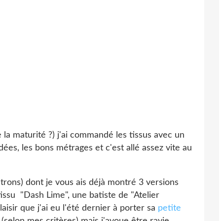
 la maturité ?) j'ai commandé les tissus avec un
dées, les bons métrages et c'est allé assez vite au
ons) dont je vous ais déjà montré 3 versions
issu "Dash Lime", une batiste de "Atelier
isir que j'ai eu l'été dernier à porter sa
petite
 (selon mes critères) mais j'avoue être ravie