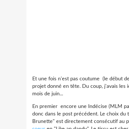
Et une fois n'est pas coutume (le début de
projet donné en tête. Du coup, j'avais les i
mois de juin...
En premier encore une Indécise (MLM patr
donc dans le post précédent. Le choix du t
Brunette" est directement consécutif au pla
soeur
en "Like an dandy". Le tissu est cher