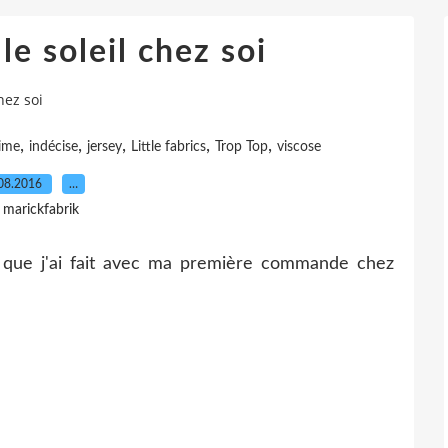
le soleil chez soi
hez soi
,
,
,
,
,
ime
indécise
jersey
Little fabrics
Trop Top
viscose
08.2016
…
 marickfabrik
ce que j'ai fait avec ma première commande chez