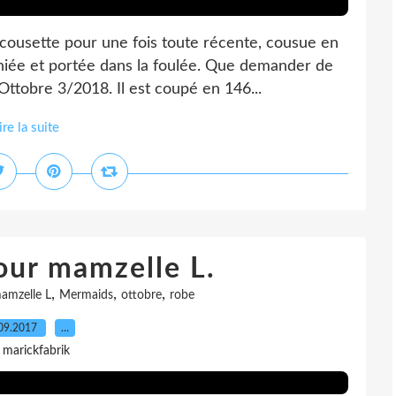
cousette pour une fois toute récente, cousue en
iée et portée dans la foulée. Que demander de
Ottobre 3/2018. Il est coupé en 146...
ire la suite
our mamzelle L.
,
,
,
amzelle L
Mermaids
ottobre
robe
09.2017
…
 marickfabrik