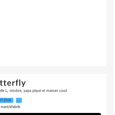
tterfly
,
,
lle L
ottobre
papa pique et maman coud
07.2018
…
 marickfabrik