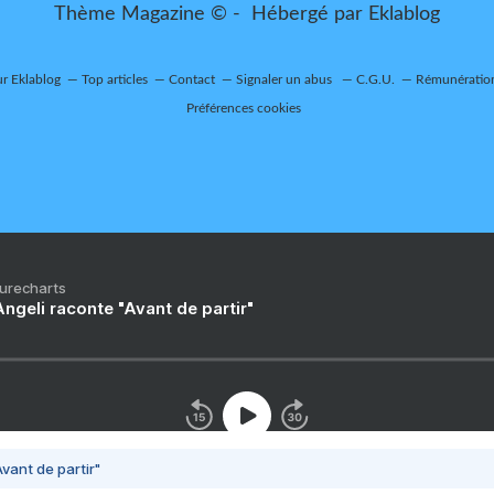
Thème Magazine © - Hébergé par
Eklablog
ur Eklablog
Top articles
Contact
Signaler un abus
C.G.U.
Rémunération
Préférences cookies
Purecharts
ngeli raconte "Avant de partir"
vant de partir"