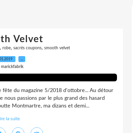
th Velvet
,
,
,
robe
sacrés coupons
smooth velvet
01.2019
…
 marickfabrik
e fête du magazine 5/2018 d'ottobre... Au détour
e nous passions par le plus grand des hasard
butte Montmartre, ma dizans et demi...
ire la suite