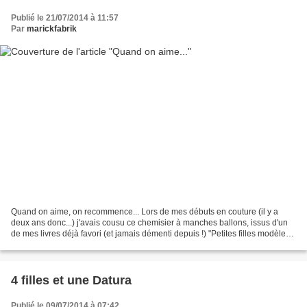
Publié le 21/07/2014 à 11:57
Par
marickfabrik
Quand on aime, on recommence... Lors de mes débuts en couture (il y a
deux ans donc...) j'avais cousu ce chemisier à manches ballons, issus d'un
de mes livres déjà favori (et jamais démenti depuis !) "Petites filles modèles"
et ma grande l'a porté et...
4 filles et une Datura
Publié le 09/07/2014 à 07:42