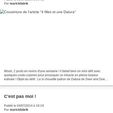
Par
marickfabrik
Wouh, 2 posts en moins d'une semaine ! il fallait bien un mini défi avec
quelques coutu-copines pour provoquer ce miracle en pleine torpeur
estivale ! Objet du délit : Le si chouette patron de Datura de Deer and Doe.
Pour moi c'est la troisième version,...
C'est pas moi !
Publié le 04/07/2014 à 10:19
Par
marickfabrik