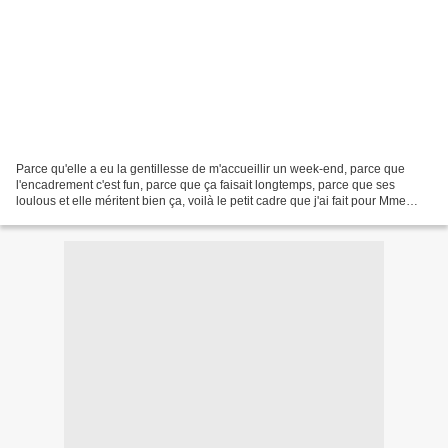
Parce qu'elle a eu la gentillesse de m'accueillir un week-end, parce que
l'encadrement c'est fun, parce que ça faisait longtemps, parce que ses
loulous et elle méritent bien ça, voilà le petit cadre que j'ai fait pour Mme
"Les ptits pots" Biseau canard...