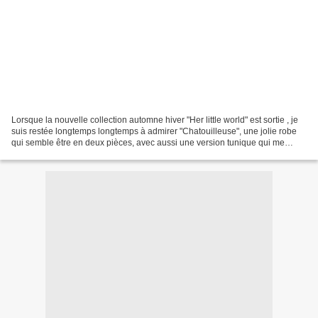
Lorsque la nouvelle collection automne hiver "Her little world" est sortie , je
suis restée longtemps longtemps à admirer "Chatouilleuse", une jolie robe
qui semble être en deux pièces, avec aussi une version tunique qui me
plaisait tout autant. Comme...