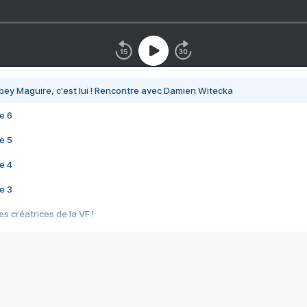
bey Maguire, c'est lui ! Rencontre avec Damien Witecka
e 6
e 5
e 4
e 3
s créatrices de la VF !
e 2
e 1
e Mektoub My Love arrive enfin ! Rencontre avec Shaïn Boumedine et Sal