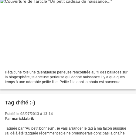
Il était une fois une talentueuse perleuse rencontrée au fil des ballades sur
la blogosphère, talenteuse perleuse qui donné naissance il y a quelques
temps à une adorable petite fille. Petite fille dont la photo est parvenue
jusqu'à chez moi où, comme...
Tag d'été :-)
Publié le 08/07/2013 à 13:14
Par
marickfabrik
Taguée par "Au petit bonheur" , je vais arranger le tag à ma facon puisque
j'ai déjà été tagguée récemment et je ne prolongerais donc pas la chaîne