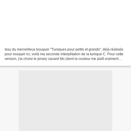
Issu du merveilleux bouquin "Tuniques pour petits et grands", déjà réalisée
pour essayer ici, voilà ma seconde interpétation de la tunique C. Pour cette
version, j'ai choisi le jersey canard fds (dont la couleur me plaît vraiment
vraiment beaucoup!) et...