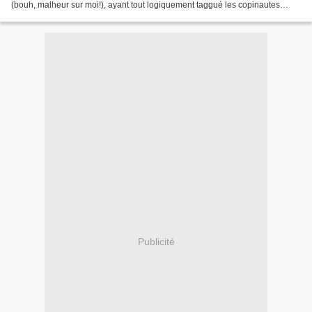
(bouh, malheur sur moi!), ayant tout logiquement taggué les copinautes
aussi récemment Je vous livre donc...
Publicité