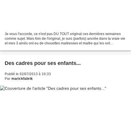
Je vous l'accorde, ce n'est pas DU TOUT original ces dernières semaines
comme sujet. Mais foin de l'original, je suis (parfois) ancrée dans la vraie vie
et mes 3 ainés ont eu de chouettes maitresses et maitre qui les ont
accompagné au long de leur CM2,...
Des cadres pour ses enfants...
Publié le 02/07/2013 à 10:33
Par
marickfabrik