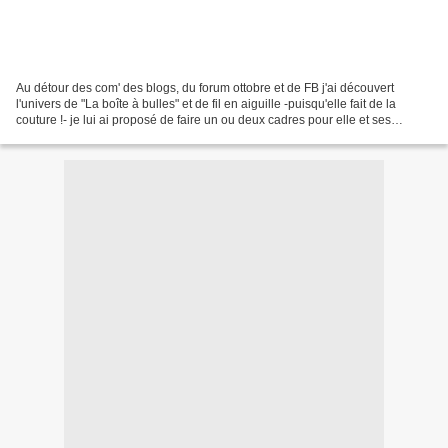
Au détour des com' des blogs, du forum ottobre et de FB j'ai découvert
l'univers de "La boîte à bulles" et de fil en aiguille -puisqu'elle fait de la
couture !- je lui ai proposé de faire un ou deux cadres pour elle et ses
enfants. Elle m'a donc envoyé...