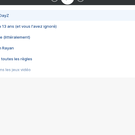
 DayZ
 a 13 ans (et vous l'avez ignoré)
e (littéralement)
im Rayan
 toutes les règles
s les jeux vidéo
us choquant de Rockstar ? - Le scandale BULLY
e plus moche de Steam
du RÊVE tourne au CAUCHEMAR
pendant 8 heures
it… à tort
umiliés par un jeu vidéo