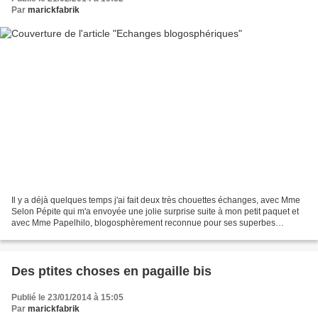
Par
marickfabrik
Il y a déjà quelques temps j'ai fait deux très chouettes échanges, avec Mme
Selon Pépite qui m'a envoyée une jolie surprise suite à mon petit paquet et
avec Mme Papelhilo, blogosphèrement reconnue pour ses superbes
chaussons. Pépite m'a cousu une superbe...
Des ptites choses en pagaille bis
Publié le 23/01/2014 à 15:05
Par
marickfabrik