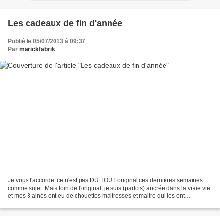
Les cadeaux de fin d'année
Publié le 05/07/2013 à 09:37
Par
marickfabrik
Je vous l'accorde, ce n'est pas DU TOUT original ces dernières semaines
comme sujet. Mais foin de l'original, je suis (parfois) ancrée dans la vraie vie
et mes 3 ainés ont eu de chouettes maitresses et maitre qui les ont
accompagné au long de leur CM2,...