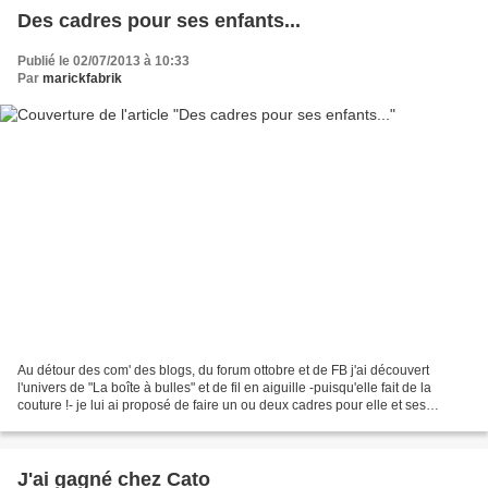
Des cadres pour ses enfants...
Publié le 02/07/2013 à 10:33
Par
marickfabrik
Au détour des com' des blogs, du forum ottobre et de FB j'ai découvert
l'univers de "La boîte à bulles" et de fil en aiguille -puisqu'elle fait de la
couture !- je lui ai proposé de faire un ou deux cadres pour elle et ses
enfants. Elle m'a donc envoyé...
J'ai gagné chez Cato