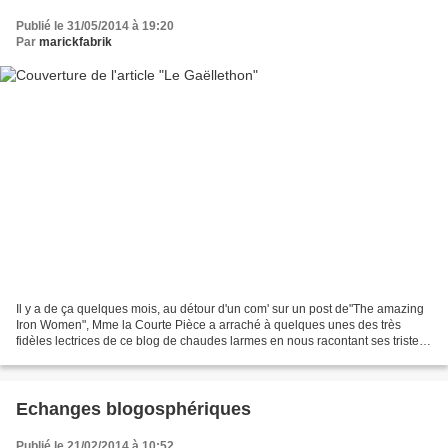
Publié le 31/05/2014 à 19:20
Par
marickfabrik
Il y a de ça quelques mois, au détour d'un com' sur un post de"The amazing
Iron Women", Mme la Courte Pièce a arraché à quelques unes des très
fidèles lectrices de ce blog de chaudes larmes en nous racontant ses tristes
anniversaires et Noël... Il n'en...
Echanges blogosphériques
Publié le 21/02/2014 à 10:52