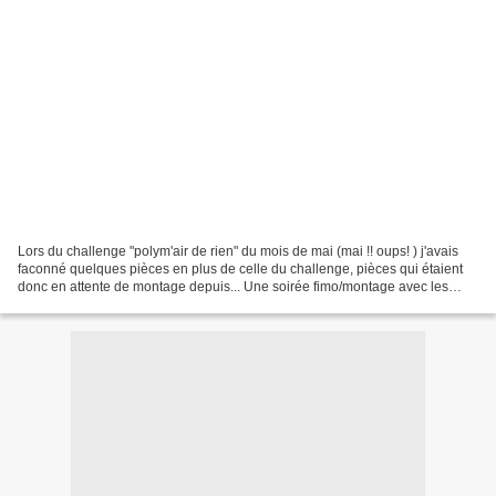
Lors du challenge "polym'air de rien" du mois de mai (mai !! oups! ) j'avais
faconné quelques pièces en plus de celle du challenge, pièces qui étaient
donc en attente de montage depuis... Une soirée fimo/montage avec les
cop's a été pour moi l'occasion...