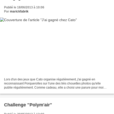
Publié le 18/06/2013 à 10:06
Par
marickfabrik
Lors d'un des jeux que Cato organise régulièrement, j'ai gagné en
reconnaissant Porquerolles sur l'une des très chouettes photos qu'elle
publie régulièrement. Comme cadeau, elle a choisi une parure pour moi
parmi les jolis colliers qu'elle réalise tout...
Challenge "Polym'air"