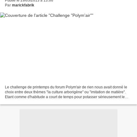
Publié le 29/05/2013 à 13:00
Par
marickfabrik
Le challenge de printemps du forum Polym'air de rien nous avait donné le
choix entre deux thèmes "la culture arborigène" ou "imitation de matière".
Etant comme d'habitude a court de temps pour potasser sérieusement le
premier sujet, je me suis donc orientée...