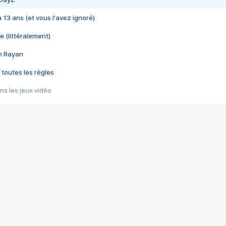
 a 13 ans (et vous l'avez ignoré)
e (littéralement)
im Rayan
 toutes les règles
s les jeux vidéo
us choquant de Rockstar ? - Le scandale BULLY
e plus moche de Steam
du RÊVE tourne au CAUCHEMAR
pendant 8 heures
it… à tort
umiliés par un jeu vidéo
ire - Final Fantasy 8