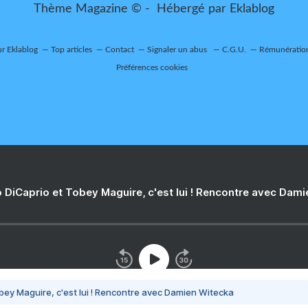
Thème Magazine © - Hébergé par
Eklablog
ur Eklablog
Top articles
Contact
Signaler un abus
C.G.U.
Rémunération
Préférences cookies
 DiCaprio et Tobey Maguire, c'est lui ! Rencontre avec Dam
bey Maguire, c'est lui ! Rencontre avec Damien Witecka