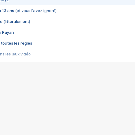
 a 13 ans (et vous l'avez ignoré)
e (littéralement)
im Rayan
 toutes les règles
s les jeux vidéo
us choquant de Rockstar ? - Le scandale BULLY
e plus moche de Steam
du RÊVE tourne au CAUCHEMAR
pendant 8 heures
it… à tort
umiliés par un jeu vidéo
ire - Final Fantasy 8