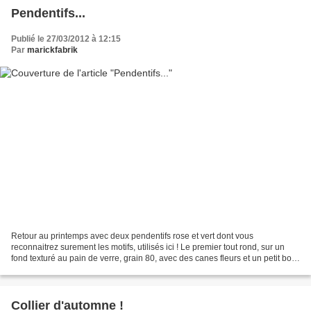
Pendentifs...
Publié le 27/03/2012 à 12:15
Par
marickfabrik
Retour au printemps avec deux pendentifs rose et vert dont vous
reconnaitrez surement les motifs, utilisés ici ! Le premier tout rond, sur un
fond texturé au pain de verre, grain 80, avec des canes fleurs et un petit bout
de "stroppel" et le second, carré,...
Collier d'automne !