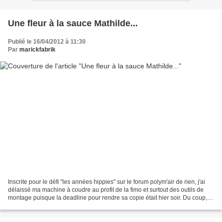
Une fleur à la sauce Mathilde...
Publié le 16/04/2012 à 11:30
Par
marickfabrik
Inscrite pour le défi "les années hippies" sur le forum polym'air de rien, j'ai
délaissé ma machine à coudre au profit de la fimo et surtout des outils de
montage puisque la deadline pour rendre sa copie était hier soir. Du coup,
une fois finie la création...