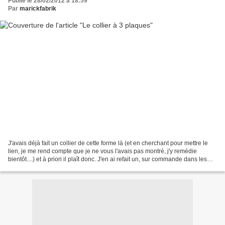
Publié le 28/02/2012 à 18:59
Par
marickfabrik
J'avais déjà fait un collier de cette forme là (et en cherchant pour mettre le
lien, je me rend compte que je ne vous l'avais pas montré, j'y remédie
bientôt....) et à priori il plaît donc. J'en ai refait un, sur commande dans les
tons de rose pale. Plus...