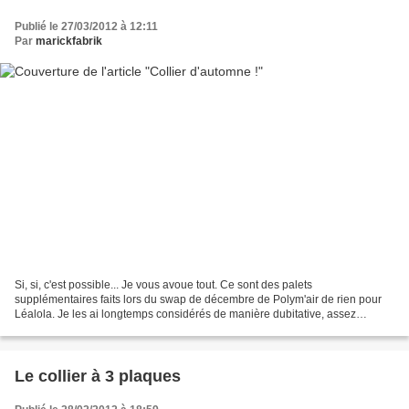
Publié le 27/03/2012 à 12:11
Par
marickfabrik
Si, si, c'est possible... Je vous avoue tout. Ce sont des palets
supplémentaires faits lors du swap de décembre de Polym'air de rien pour
Léalola. Je les ai longtemps considérés de manière dubitative, assez
sceptique sur le montage parce que je trouvais...
Le collier à 3 plaques