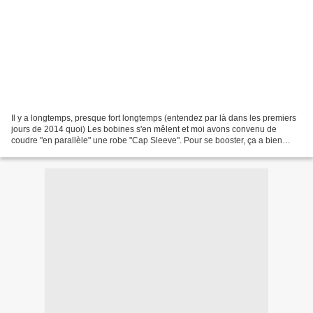
Il y a longtemps, presque fort longtemps (entendez par là dans les premiers
jours de 2014 quoi) Les bobines s'en mêlent et moi avons convenu de
coudre "en parallèle" une robe "Cap Sleeve". Pour se booster, ça a bien
fonctionné, grâce à la pression de...