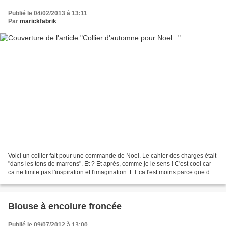
Publié le 04/02/2013 à 13:11
Par
marickfabrik
Voici un collier fait pour une commande de Noel. Le cahier des charges était
"dans les tons de marrons". Et ? Et après, comme je le sens ! C'est cool car
ca ne limite pas l'inspiration et l'imagination. ET ca l'est moins parce que du
coup je ne sait pas...
Blouse à encolure froncée
Publié le 09/07/2012 à 13:00