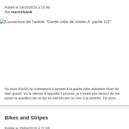
Publié le 19/10/2016 à 15:46
Par
marickfabrik
Au mois d'août j'ai commencé à penser à la garde robe automne-hiver de
mon grand. Vu la vitesse à laquelle il pousse, je n'avais pas besoin de me
poser la question de ce qui lui irait encore ou non à la rentrée. J'ai donc
décidé de lui coudre quelques...
Bikes and Stripes
Publié le 29/04/2016 à 11:08