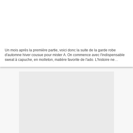
Un mois après la première partie, voici donc la suite de la garde robe
d'automne hiver cousue pour mister A. On commence avec l'indispensable
sweat à capuche, en molleton, matière favorite de l'ado. L'histoire ne
retiendra pas que j'ai d'abord coupé un...