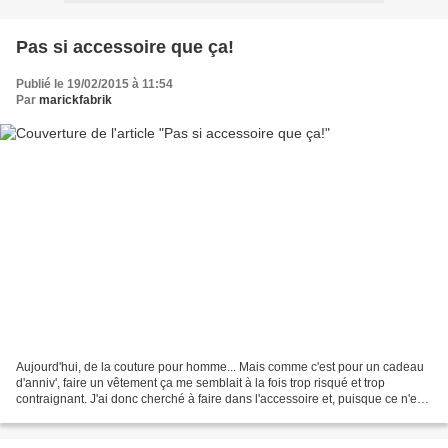
Pas si accessoire que ça!
Publié le 19/02/2015 à 11:54
Par
marickfabrik
Aujourd'hui, de la couture pour homme... Mais comme c'est pour un cadeau
d'anniv', faire un vêtement ça me semblait à la fois trop risqué et trop
contraignant. J'ai donc cherché à faire dans l'accessoire et, puisque ce n'est
pas pour une fille (!), dans...