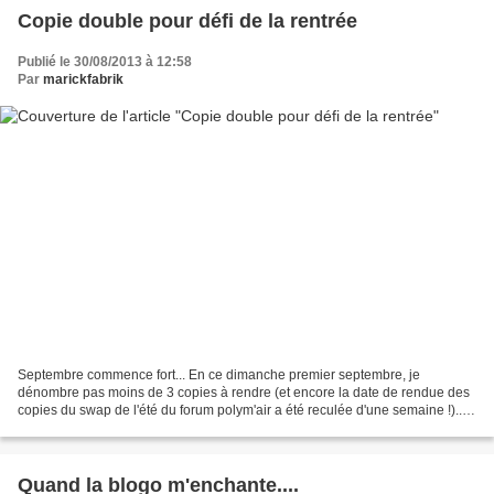
Copie double pour défi de la rentrée
Publié le 30/08/2013 à 12:58
Par
marickfabrik
Septembre commence fort... En ce dimanche premier septembre, je
dénombre pas moins de 3 copies à rendre (et encore la date de rendue des
copies du swap de l'été du forum polym'air a été reculée d'une semaine !)... -
le défi Cap ou pas Cap sur le thème...
Quand la blogo m'enchante....